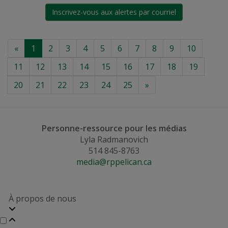
Inscrivez-vous aux alertes par courriel
«
1
2
3
4
5
6
7
8
9
10
11
12
13
14
15
16
17
18
19
20
21
22
23
24
25
»
Personne-ressource pour les médias
Lyla Radmanovich
514 845-8763
media@rppelican.ca
À propos de nous