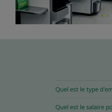
Quel est le type d'e
Le poste d’assistant(e)
Quel est le salaire p
heures et plus par sema