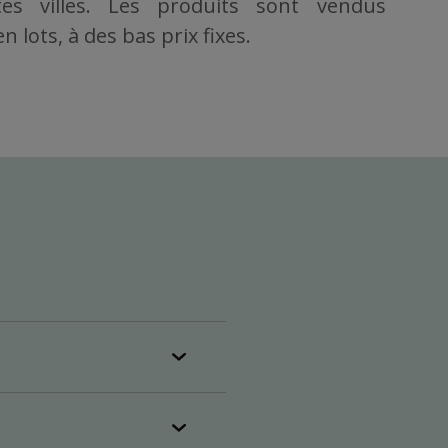
es villes. Les produits sont vendus
 lots, à des bas prix fixes.
plein (25
r semaine),