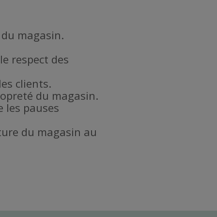
l du magasin.
le respect des
es clients.
propreté du magasin.
e les pauses
meture du magasin au