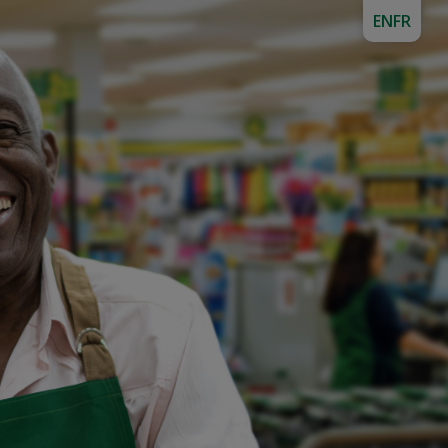
EN
FR