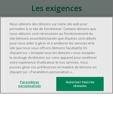
Les exigences
Nous utilisons des témoins sur notre site web pour
Environ un (1) an d'expérience pertinente
permettre à ce site de fonctionner. Certains témoins que
dans l'industrie du commerce de détail.
nous utilisons sont nécessaires au fonctionnement du
Environ un (1) an d'expérience à un poste de
site (témoins essentiels) tandis que d’autres sont utilisés
pour nous aider à gérer et à améliorer les services et le
supervision.
site que nous vous offrons (témoins facultatifs). En
Avoir une grande disponibilité (quarts de
cliquant sur « Accepter tous les témoins » vous acceptez
travail le jour, le soir, la fin de semaine).
le stockage de témoins sur votre appareil pour améliorer
votre expérience d'utilisateur et nos services. Vous
Être capable d'organiser efficacement son
pouvez gérer vos préférences en matière de témoins en
temps et de gérer ses priorités.
cliquant sur « Paramètres personalisés ».
Excellentes compétences en matière de
communication et de relations
Paramètres
Autoriser tous les
personnalisés
témoins
interpersonnelles.
Avoir du leadership et un bon esprit
d'équipe.
Capacité à effectuer plusieurs tâches à la