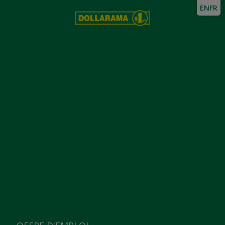
EN
FR