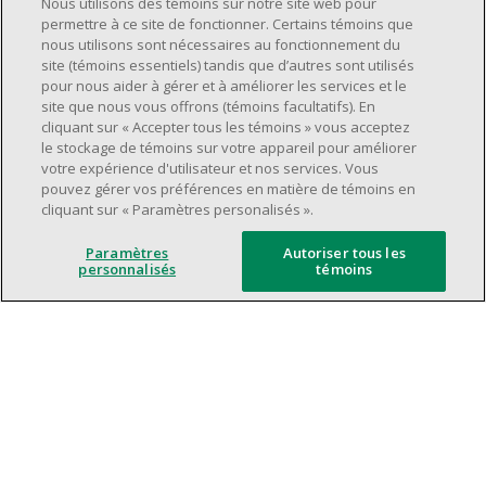
Nous utilisons des témoins sur notre site web pour
supervision.
permettre à ce site de fonctionner. Certains témoins que
nous utilisons sont nécessaires au fonctionnement du
Avoir une grande disponibilité (quarts de
site (témoins essentiels) tandis que d’autres sont utilisés
travail le jour, le soir, la fin de semaine).
pour nous aider à gérer et à améliorer les services et le
Être capable d'organiser efficacement son
site que nous vous offrons (témoins facultatifs). En
cliquant sur « Accepter tous les témoins » vous acceptez
temps et de gérer ses priorités.
le stockage de témoins sur votre appareil pour améliorer
Excellentes compétences en matière de
votre expérience d'utilisateur et nos services. Vous
communication et de relations
pouvez gérer vos préférences en matière de témoins en
cliquant sur « Paramètres personalisés ».
interpersonnelles.
Avoir du leadership et un bon esprit
Paramètres
Autoriser tous les
d'équipe.
personnalisés
témoins
Capacité à effectuer plusieurs tâches à la
fois, à établir des priorités et à travailler
dans un environnement dynamique, rapide,
et à fort volume.
Être axé sur le service à la clientèle.
L'intelligence artificielle est utilisée
uniquement comme outil d'évaluation pour