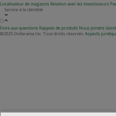
Localisateur de magasins
Relation avec les investisseurs
Pa
Service à la clientèle
Foire aux questions
Rappels de produits
Nous joindre
Gesti
©2025 Dollarama Inc. Tous droits réservés.
Aspects juridiq