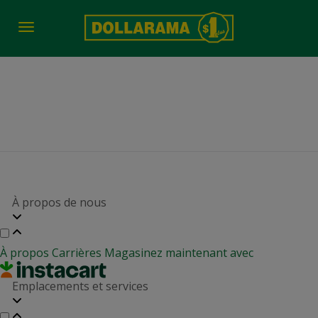
Toggle
navigation
job-fair-date-time 834
À propos de nous
À propos
Carrières
Magasinez maintenant avec
Emplacements et services