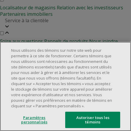
Localisateur de magasins
Relation avec les investisseurs
Partenaires immobiliers
Service à la clientèle
Foire aux questions
Rappels de produits
Nous joindre
Gestion des témoins
Nous utilisons des témoins sur notre site web pour
permettre à ce site de fonctionner. Certains témoins que
©2025 Dollarama Inc. Tous droits réservés.
nous utilisons sont nécessaires au fonctionnement du
Aspects juridiques
site (témoins essentiels) tandis que d’autres sont utilisés
Politique d'accessibilité
pour nous aider à gérer et à améliorer les services et le
site que nous vous offrons (témoins facultatifs). En
cliquant sur « Accepter tous les témoins » vous acceptez
le stockage de témoins sur votre appareil pour améliorer
votre expérience d'utilisateur et nos services. Vous
pouvez gérer vos préférences en matière de témoins en
cliquant sur « Paramètres personalisés ».
Paramètres
Autoriser tous les
personnalisés
témoins