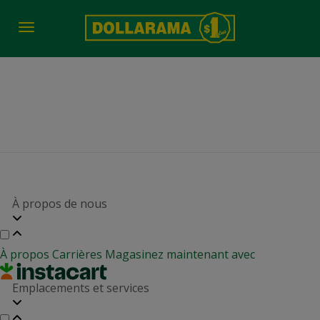
Toggle
navigation
job-fair-date-time 2645
À propos de nous
À propos
Carrières
Magasinez maintenant avec
Emplacements et services