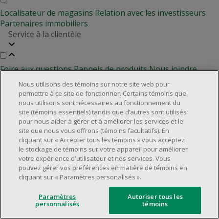
Localisateur de magasins
Relation avec les investisseurs
Partenaires immobiliers
Service à la clientèle
Foire aux questions
Rappels de produits
Nous joindre
Gestion des témoins
Nous utilisons des témoins sur notre site web pour
permettre à ce site de fonctionner. Certains témoins que
©2025 Dollarama Inc. Tous droits réservés.
nous utilisons sont nécessaires au fonctionnement du
Aspects juridiques
site (témoins essentiels) tandis que d’autres sont utilisés
Politique d'accessibilité
pour nous aider à gérer et à améliorer les services et le
site que nous vous offrons (témoins facultatifs). En
cliquant sur « Accepter tous les témoins » vous acceptez
le stockage de témoins sur votre appareil pour améliorer
votre expérience d'utilisateur et nos services. Vous
pouvez gérer vos préférences en matière de témoins en
cliquant sur « Paramètres personalisés ».
Paramètres
Autoriser tous les
personnalisés
témoins