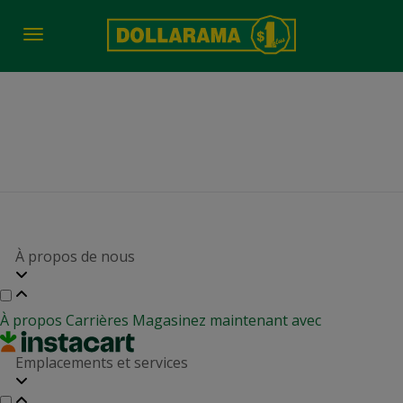
Toggle
navigation
job-fair-date-time 2308
À propos de nous
À propos
Carrières
Magasinez maintenant avec
Emplacements et services