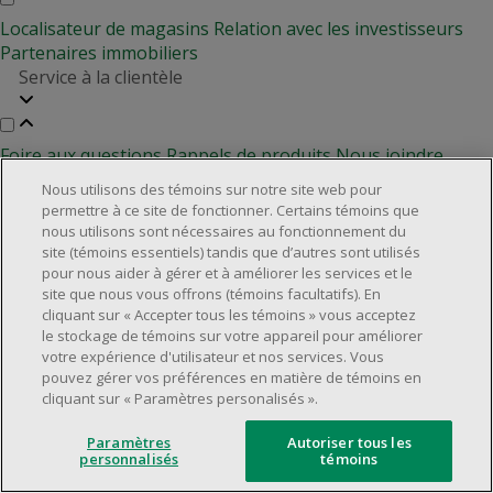
Localisateur de magasins
Relation avec les investisseurs
Partenaires immobiliers
Service à la clientèle
Foire aux questions
Rappels de produits
Nous joindre
Gestion des témoins
Nous utilisons des témoins sur notre site web pour
permettre à ce site de fonctionner. Certains témoins que
©2025 Dollarama Inc. Tous droits réservés.
nous utilisons sont nécessaires au fonctionnement du
Aspects juridiques
site (témoins essentiels) tandis que d’autres sont utilisés
Politique d'accessibilité
pour nous aider à gérer et à améliorer les services et le
site que nous vous offrons (témoins facultatifs). En
cliquant sur « Accepter tous les témoins » vous acceptez
le stockage de témoins sur votre appareil pour améliorer
votre expérience d'utilisateur et nos services. Vous
pouvez gérer vos préférences en matière de témoins en
cliquant sur « Paramètres personalisés ».
Paramètres
Autoriser tous les
personnalisés
témoins