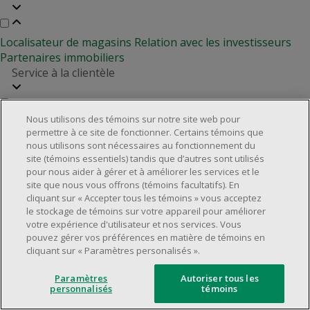
Localisateur de magasins
Relation avec les investisseurs
Partenaires immobiliers
Service à la clientèle
Nous utilisons des témoins sur notre site web pour
Foire aux questions
Rappels de produits
Nous joindre
permettre à ce site de fonctionner. Certains témoins que
Gestion des témoins
nous utilisons sont nécessaires au fonctionnement du
site (témoins essentiels) tandis que d’autres sont utilisés
©2025 Dollarama Inc. Tous droits réservés.
pour nous aider à gérer et à améliorer les services et le
Aspects juridiques
site que nous vous offrons (témoins facultatifs). En
Politique d'accessibilité
cliquant sur « Accepter tous les témoins » vous acceptez
le stockage de témoins sur votre appareil pour améliorer
votre expérience d'utilisateur et nos services. Vous
pouvez gérer vos préférences en matière de témoins en
cliquant sur « Paramètres personalisés ».
Paramètres
Autoriser tous les
personnalisés
témoins