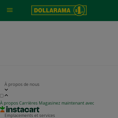
Toggle
navigation
Un partenaire pour
soutenir la croissance
À propos de nous
À propos
Carrières
Magasinez maintenant avec
Emplacements et services