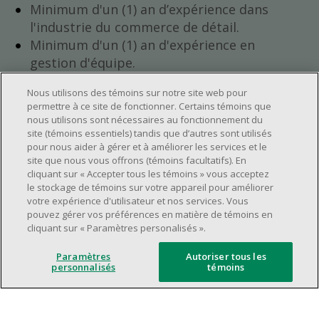
Minimum d'un (1) an d’expérience dans
l'industrie du commerce de détail.
Minimum d'un (1) an d'expérience en
gestion d'équipe.
Avoir l’ambition de progresser au sein de
Nous utilisons des témoins sur notre site web pour
l’entreprise.
permettre à ce site de fonctionner. Certains témoins que
Avoir une grande disponibilité (quarts de
nous utilisons sont nécessaires au fonctionnement du
travail le jour, le soir, la fin de semaine).
site (témoins essentiels) tandis que d’autres sont utilisés
pour nous aider à gérer et à améliorer les services et le
Horaire de travail à déterminer selon les
site que nous vous offrons (témoins facultatifs). En
besoins opérationnels du magasin.
cliquant sur « Accepter tous les témoins » vous acceptez
Être capable d’organiser efficacement son
le stockage de témoins sur votre appareil pour améliorer
votre expérience d'utilisateur et nos services. Vous
temps et de gérer ses priorités.
pouvez gérer vos préférences en matière de témoins en
Avoir de bonnes aptitudes en leadership et
cliquant sur « Paramètres personalisés ».
en communication.
Paramètres
Autoriser tous les
Capacité à s'épanouir dans un
personnalisés
témoins
environnement de travail dynamique,
rapide et à fort volume.