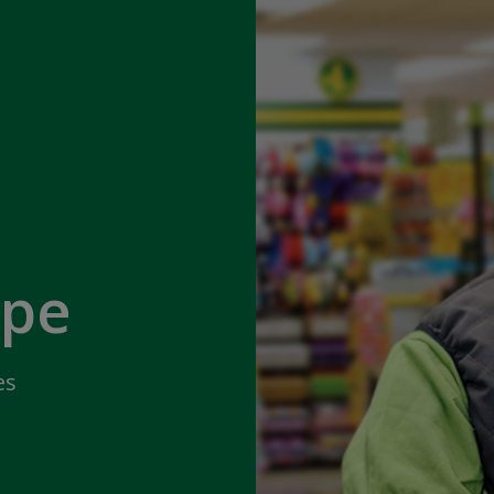
ipe
es