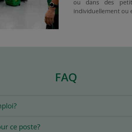
ou dans des petit
individuellement ou en
FAQ
mploi?
pe est un emploi permanent à temps plein (25 h
our ce poste?