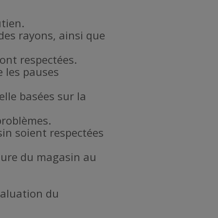
utien.
es rayons, ainsi que
sont respectées.
e les pauses
lle basées sur la
problèmes.
sin soient respectées
meture du magasin au
valuation du