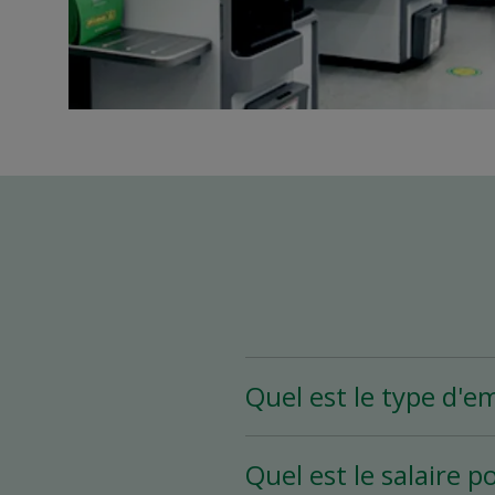
Quel est le type d'e
Le poste de Chef d’équi
Quel est le salaire p
par semaine).