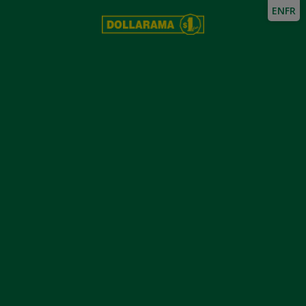
EN
FR