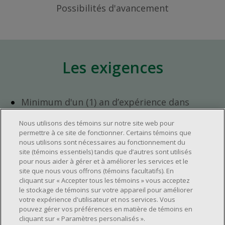
Possibilités d'avancement
Les exigences
Minimum d'un (1) an d’expérience dans
l'industrie du commerce de détail.
Nous utilisons des témoins sur notre site web pour
Minimum d'un (1) an d'expérience en
permettre à ce site de fonctionner. Certains témoins que
gestion d'équipe.
nous utilisons sont nécessaires au fonctionnement du
Avoir l’ambition de progresser au sein de
site (témoins essentiels) tandis que d’autres sont utilisés
pour nous aider à gérer et à améliorer les services et le
l’entreprise.
site que nous vous offrons (témoins facultatifs). En
Avoir une grande disponibilité (quarts de
cliquant sur « Accepter tous les témoins » vous acceptez
travail le jour, le soir, la fin de semaine).
le stockage de témoins sur votre appareil pour améliorer
votre expérience d'utilisateur et nos services. Vous
Horaire de travail à déterminer selon les
pouvez gérer vos préférences en matière de témoins en
besoins opérationnels du magasin.
cliquant sur « Paramètres personalisés ».