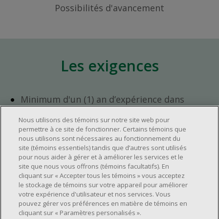
Possibilités d'avancement
Les exigences
Minimum d'un (1) an d’expérience dans
l'industrie du commerce de détail.
Nous utilisons des témoins sur notre site web pour
Minimum d'un (1) an d'expérience en
permettre à ce site de fonctionner. Certains témoins que
gestion d'équipe.
nous utilisons sont nécessaires au fonctionnement du
Avoir l’ambition de progresser au sein de
site (témoins essentiels) tandis que d’autres sont utilisés
pour nous aider à gérer et à améliorer les services et le
l’entreprise.
site que nous vous offrons (témoins facultatifs). En
Avoir une grande disponibilité (quarts de
cliquant sur « Accepter tous les témoins » vous acceptez
travail le jour, le soir, la fin de semaine).
le stockage de témoins sur votre appareil pour améliorer
votre expérience d'utilisateur et nos services. Vous
Horaire de travail à déterminer selon les
pouvez gérer vos préférences en matière de témoins en
besoins opérationnels du magasin.
cliquant sur « Paramètres personalisés ».