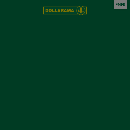
EN
FR