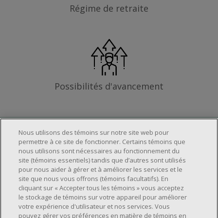
Régime de retraite
Possibilités d'avancement
Nous utilisons des témoins sur notre site web pour
Les exigences
permettre à ce site de fonctionner. Certains témoins que
nous utilisons sont nécessaires au fonctionnement du
site (témoins essentiels) tandis que d’autres sont utilisés
pour nous aider à gérer et à améliorer les services et le
Horaire de travail déterminé en fonction
site que nous vous offrons (témoins facultatifs). En
cliquant sur « Accepter tous les témoins » vous acceptez
des besoins opérationnels du magasin.
le stockage de témoins sur votre appareil pour améliorer
Capacité à travailler en équipe.
votre expérience d'utilisateur et nos services. Vous
Capacité à travailler dans un milieu
pouvez gérer vos préférences en matière de témoins en