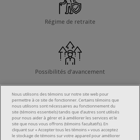
Régime de retraite
Possibilités d'avancement
Nous utilisons des témoins sur notre site web pour
permettre à ce site de fonctionner. Certains témoins que
Les exigences
nous utilisons sont nécessaires au fonctionnement du
site (témoins essentiels) tandis que d’autres sont utilisés
pour nous aider à gérer et à améliorer les services et le
site que nous vous offrons (témoins facultatifs). En
Horaire de travail déterminé en fonction
cliquant sur « Accepter tous les témoins » vous acceptez
le stockage de témoins sur votre appareil pour améliorer
des besoins opérationnels du magasin.