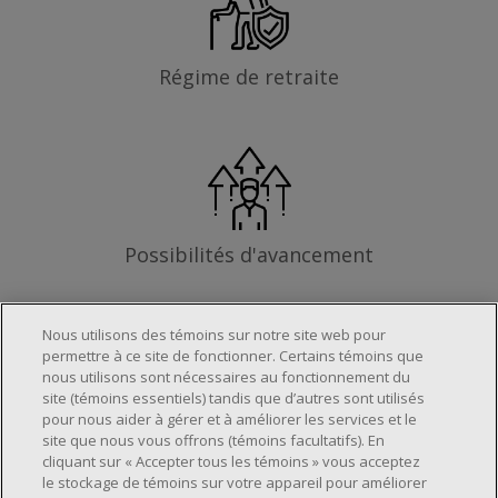
Régime de retraite
Possibilités d'avancement
Nous utilisons des témoins sur notre site web pour
permettre à ce site de fonctionner. Certains témoins que
Les exigences
nous utilisons sont nécessaires au fonctionnement du
site (témoins essentiels) tandis que d’autres sont utilisés
pour nous aider à gérer et à améliorer les services et le
site que nous vous offrons (témoins facultatifs). En
Horaire de travail déterminé en fonction
cliquant sur « Accepter tous les témoins » vous acceptez
le stockage de témoins sur votre appareil pour améliorer
des besoins opérationnels du magasin.