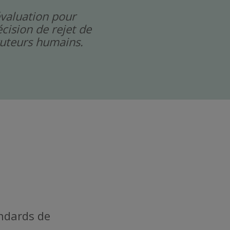
évaluation pour
cision de rejet de
cruteurs humains.
andards de