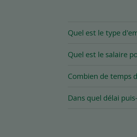
Quel est le type d'e
Le poste d’associé(e) d
Quel est le salaire p
et plus par semaine) ou
disponibilités.
Le salaire pour ce poste
Combien de temps d
Le processus d’embauche 
Dans quel délai pui
d’embauche souhaitée es
Vous devez attendre au
autre magasin.