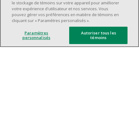
Horaire de travail déterminé en fonction
le stockage de témoins sur votre appareil pour améliorer
des besoins opérationnels du magasin.
votre expérience d'utilisateur et nos services. Vous
pouvez gérer vos préférences en matière de témoins en
Capacité à travailler en équipe.
cliquant sur « Paramètres personalisés ».
Capacité à travailler dans un milieu
dynamique et rapide.
Paramètres
Autoriser tous les
personnalisés
témoins
Axé sur le service à la clientèle.
L'intelligence artificielle est utilisée
uniquement comme outil d'évaluation pour
soutenir le processus de recrutement. Elle ne
prend jamais de décision de rejet de
candidature. Toutes les décisions finales
sont prises par des recruteurs humains.
Les tâches