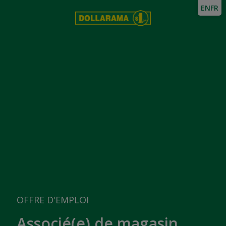
EN
FR
OFFRE D'EMPLOI
Associé(e) de magasin