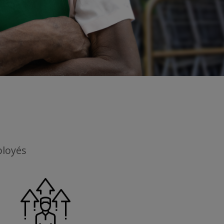
ployés