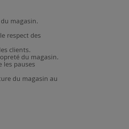
l du magasin.
le respect des
es clients.
propreté du magasin.
e les pauses
meture du magasin au