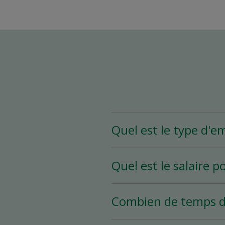
Quel est le type d'e
Le poste d’assistant(e)
Quel est le salaire p
heures et plus par sema
selon vos disponibilités.
Le salaire pour ce poste
Combien de temps d
Le processus d’embauche 