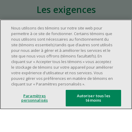
Les exigences
Nous utilisons des témoins sur notre site web pour
Environ un (1) an d'expérience pertinente
permettre à ce site de fonctionner. Certains témoins que
dans l'industrie du commerce de détail.
nous utilisons sont nécessaires au fonctionnement du
Environ un (1) an d'expérience à un poste de
site (témoins essentiels) tandis que d’autres sont utilisés
pour nous aider à gérer et à améliorer les services et le
supervision.
site que nous vous offrons (témoins facultatifs). En
Avoir une grande disponibilité (quarts de
cliquant sur « Accepter tous les témoins » vous acceptez
travail le jour, le soir, la fin de semaine).
le stockage de témoins sur votre appareil pour améliorer
votre expérience d'utilisateur et nos services. Vous
Être capable d'organiser efficacement son
pouvez gérer vos préférences en matière de témoins en
temps et de gérer ses priorités.
cliquant sur « Paramètres personalisés ».
Excellentes compétences en matière de
communication et de relations
Paramètres
Autoriser tous les
personnalisés
témoins
interpersonnelles.
Avoir du leadership et un bon esprit
d'équipe.
Capacité à effectuer plusieurs tâches à la