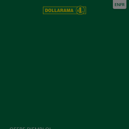
EN
FR