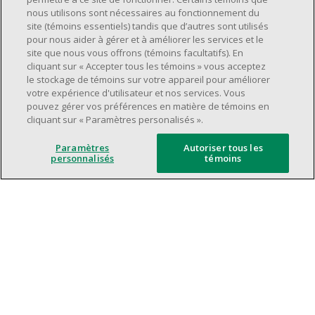
Avoir une grande disponibilité (quarts de
nous utilisons sont nécessaires au fonctionnement du
travail le jour, le soir, la fin de semaine).
site (témoins essentiels) tandis que d’autres sont utilisés
pour nous aider à gérer et à améliorer les services et le
Être capable d'organiser efficacement son
site que nous vous offrons (témoins facultatifs). En
temps et de gérer ses priorités.
cliquant sur « Accepter tous les témoins » vous acceptez
Excellentes compétences en matière de
le stockage de témoins sur votre appareil pour améliorer
votre expérience d'utilisateur et nos services. Vous
communication et de relations
pouvez gérer vos préférences en matière de témoins en
interpersonnelles.
cliquant sur « Paramètres personalisés ».
Avoir du leadership et un bon esprit
d'équipe.
Paramètres
Autoriser tous les
personnalisés
témoins
Capacité à effectuer plusieurs tâches à la
fois, à établir des priorités et à travailler
dans un environnement dynamique, rapide,
et à fort volume.
Être axé sur le service à la clientèle.
L'intelligence artificielle est utilisée
uniquement comme outil d'évaluation pour
soutenir le processus de recrutement. Elle ne