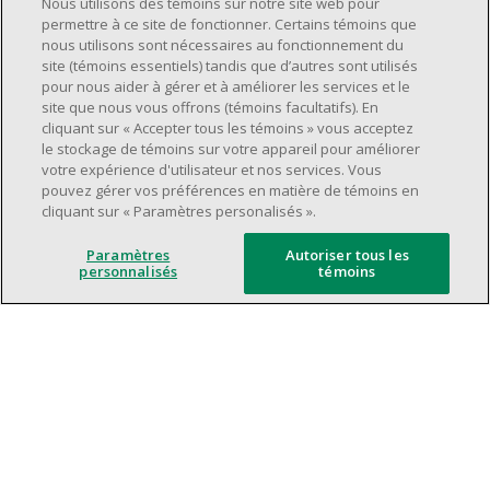
Nous utilisons des témoins sur notre site web pour
supervision.
permettre à ce site de fonctionner. Certains témoins que
nous utilisons sont nécessaires au fonctionnement du
Avoir une grande disponibilité (quarts de
site (témoins essentiels) tandis que d’autres sont utilisés
travail le jour, le soir, la fin de semaine).
pour nous aider à gérer et à améliorer les services et le
Être capable d'organiser efficacement son
site que nous vous offrons (témoins facultatifs). En
cliquant sur « Accepter tous les témoins » vous acceptez
temps et de gérer ses priorités.
le stockage de témoins sur votre appareil pour améliorer
Excellentes compétences en matière de
votre expérience d'utilisateur et nos services. Vous
communication et de relations
pouvez gérer vos préférences en matière de témoins en
cliquant sur « Paramètres personalisés ».
interpersonnelles.
Avoir du leadership et un bon esprit
Paramètres
Autoriser tous les
d'équipe.
personnalisés
témoins
Capacité à effectuer plusieurs tâches à la
fois, à établir des priorités et à travailler
dans un environnement dynamique, rapide,
et à fort volume.
Être axé sur le service à la clientèle.
L'intelligence artificielle est utilisée
uniquement comme outil d'évaluation pour