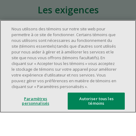
Les exigences
Nous utilisons des témoins sur notre site web pour
Environ un (1) an d'expérience pertinente
permettre à ce site de fonctionner. Certains témoins que
dans l'industrie du commerce de détail.
nous utilisons sont nécessaires au fonctionnement du
Environ un (1) an d'expérience à un poste de
site (témoins essentiels) tandis que d’autres sont utilisés
pour nous aider à gérer et à améliorer les services et le
supervision.
site que nous vous offrons (témoins facultatifs). En
Avoir une grande disponibilité (quarts de
cliquant sur « Accepter tous les témoins » vous acceptez
travail le jour, le soir, la fin de semaine).
le stockage de témoins sur votre appareil pour améliorer
votre expérience d'utilisateur et nos services. Vous
Être capable d'organiser efficacement son
pouvez gérer vos préférences en matière de témoins en
temps et de gérer ses priorités.
cliquant sur « Paramètres personalisés ».
Excellentes compétences en matière de
communication et de relations
Paramètres
Autoriser tous les
personnalisés
témoins
interpersonnelles.
Avoir du leadership et un bon esprit
d'équipe.
Capacité à effectuer plusieurs tâches à la