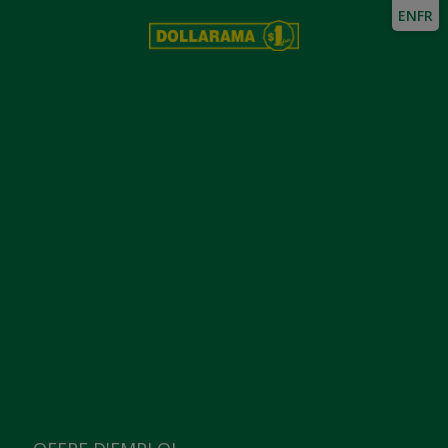
EN
FR