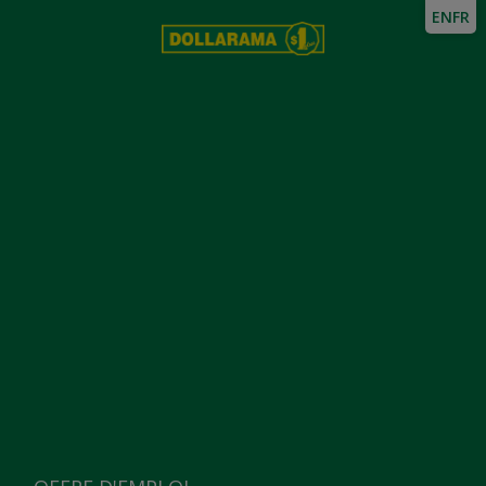
EN
FR