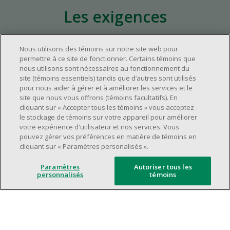
Les exigences
Nous utilisons des témoins sur notre site web pour
Environ un (1) an d'expérience pertinente
permettre à ce site de fonctionner. Certains témoins que
dans l'industrie du commerce de détail.
nous utilisons sont nécessaires au fonctionnement du
Environ un (1) an d'expérience à un poste de
site (témoins essentiels) tandis que d’autres sont utilisés
pour nous aider à gérer et à améliorer les services et le
supervision.
site que nous vous offrons (témoins facultatifs). En
Avoir une grande disponibilité (quarts de
cliquant sur « Accepter tous les témoins » vous acceptez
travail le jour, le soir, la fin de semaine).
le stockage de témoins sur votre appareil pour améliorer
votre expérience d'utilisateur et nos services. Vous
Être capable d'organiser efficacement son
pouvez gérer vos préférences en matière de témoins en
temps et de gérer ses priorités.
cliquant sur « Paramètres personalisés ».
Excellentes compétences en matière de
communication et de relations
Paramètres
Autoriser tous les
personnalisés
témoins
interpersonnelles.
Avoir du leadership et un bon esprit
d'équipe.
Capacité à effectuer plusieurs tâches à la