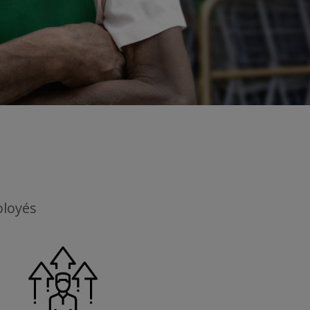
ployés