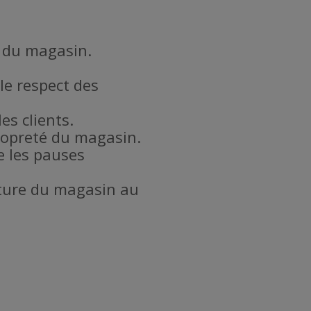
l du magasin.
le respect des
es clients.
propreté du magasin.
e les pauses
meture du magasin au