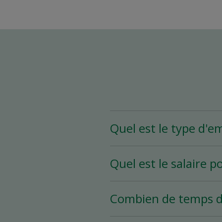
Quel est le type d'e
Le poste d’assistant(e)
Quel est le salaire p
heures et plus par sema
selon vos disponibilités.
Le salaire pour ce poste
Combien de temps d
Le processus d’embauche 