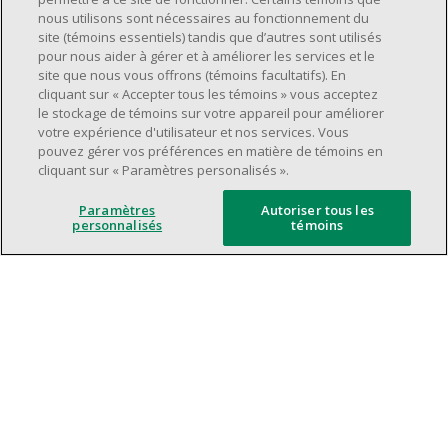
Avoir une grande disponibilité (quarts de
nous utilisons sont nécessaires au fonctionnement du
travail le jour, le soir, la fin de semaine).
site (témoins essentiels) tandis que d’autres sont utilisés
pour nous aider à gérer et à améliorer les services et le
Être capable d'organiser efficacement son
site que nous vous offrons (témoins facultatifs). En
temps et de gérer ses priorités.
cliquant sur « Accepter tous les témoins » vous acceptez
Excellentes compétences en matière de
le stockage de témoins sur votre appareil pour améliorer
votre expérience d'utilisateur et nos services. Vous
communication et de relations
pouvez gérer vos préférences en matière de témoins en
interpersonnelles.
cliquant sur « Paramètres personalisés ».
Avoir du leadership et un bon esprit
d'équipe.
Paramètres
Autoriser tous les
personnalisés
témoins
Capacité à effectuer plusieurs tâches à la
fois, à établir des priorités et à travailler
dans un environnement dynamique, rapide,
et à fort volume.
Être axé sur le service à la clientèle.
L'intelligence artificielle est utilisée
uniquement comme outil d'évaluation pour
soutenir le processus de recrutement. Elle ne