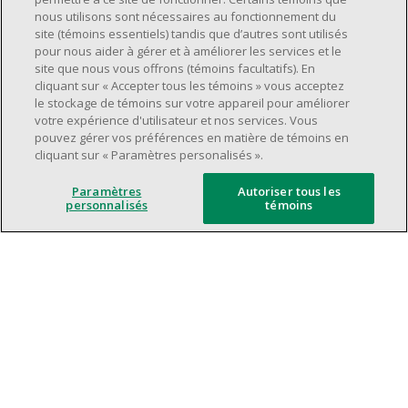
Avoir une grande disponibilité (quarts de
nous utilisons sont nécessaires au fonctionnement du
travail le jour, le soir, la fin de semaine).
site (témoins essentiels) tandis que d’autres sont utilisés
pour nous aider à gérer et à améliorer les services et le
Être capable d'organiser efficacement son
site que nous vous offrons (témoins facultatifs). En
temps et de gérer ses priorités.
cliquant sur « Accepter tous les témoins » vous acceptez
Excellentes compétences en matière de
le stockage de témoins sur votre appareil pour améliorer
votre expérience d'utilisateur et nos services. Vous
communication et de relations
pouvez gérer vos préférences en matière de témoins en
interpersonnelles.
cliquant sur « Paramètres personalisés ».
Avoir du leadership et un bon esprit
d'équipe.
Paramètres
Autoriser tous les
personnalisés
témoins
Capacité à effectuer plusieurs tâches à la
fois, à établir des priorités et à travailler
dans un environnement dynamique, rapide,
et à fort volume.
Être axé sur le service à la clientèle.
L'intelligence artificielle est utilisée
uniquement comme outil d'évaluation pour
soutenir le processus de recrutement. Elle ne