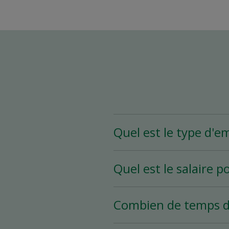
Quel est le type d'e
Le poste d’assistant(e)
Quel est le salaire p
heures et plus par sema
selon vos disponibilités.
Le salaire pour ce poste
Combien de temps d
Le processus d’embauche 