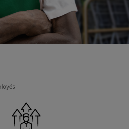
ployés