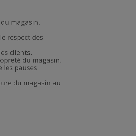
l du magasin.
le respect des
es clients.
propreté du magasin.
e les pauses
meture du magasin au