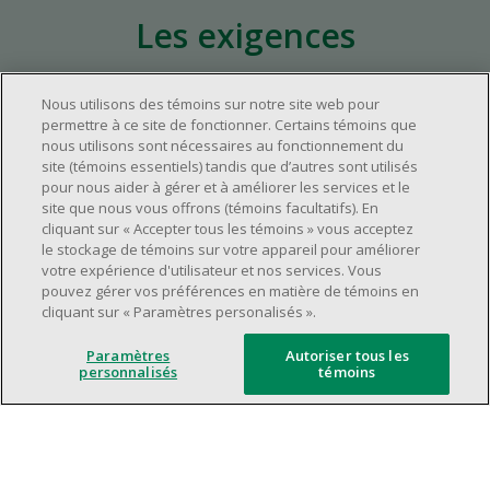
Les exigences
Nous utilisons des témoins sur notre site web pour
Environ un (1) an d'expérience pertinente
permettre à ce site de fonctionner. Certains témoins que
dans l'industrie du commerce de détail.
nous utilisons sont nécessaires au fonctionnement du
Environ un (1) an d'expérience à un poste de
site (témoins essentiels) tandis que d’autres sont utilisés
pour nous aider à gérer et à améliorer les services et le
supervision.
site que nous vous offrons (témoins facultatifs). En
Avoir une grande disponibilité (quarts de
cliquant sur « Accepter tous les témoins » vous acceptez
travail le jour, le soir, la fin de semaine).
le stockage de témoins sur votre appareil pour améliorer
votre expérience d'utilisateur et nos services. Vous
Être capable d'organiser efficacement son
pouvez gérer vos préférences en matière de témoins en
temps et de gérer ses priorités.
cliquant sur « Paramètres personalisés ».
Excellentes compétences en matière de
communication et de relations
Paramètres
Autoriser tous les
personnalisés
témoins
interpersonnelles.
Avoir du leadership et un bon esprit
d'équipe.
Capacité à effectuer plusieurs tâches à la