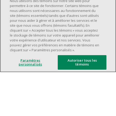
Nous utilisons des témoins sur notre site web pour
supervision.
permettre à ce site de fonctionner. Certains témoins que
nous utilisons sont nécessaires au fonctionnement du
Avoir une grande disponibilité (quarts de
site (témoins essentiels) tandis que d’autres sont utilisés
travail le jour, le soir, la fin de semaine).
pour nous aider à gérer et à améliorer les services et le
Être capable d'organiser efficacement son
site que nous vous offrons (témoins facultatifs). En
cliquant sur « Accepter tous les témoins » vous acceptez
temps et de gérer ses priorités.
le stockage de témoins sur votre appareil pour améliorer
Excellentes compétences en matière de
votre expérience d'utilisateur et nos services. Vous
communication et de relations
pouvez gérer vos préférences en matière de témoins en
cliquant sur « Paramètres personalisés ».
interpersonnelles.
Avoir du leadership et un bon esprit
Paramètres
Autoriser tous les
d'équipe.
personnalisés
témoins
Capacité à effectuer plusieurs tâches à la
fois, à établir des priorités et à travailler
dans un environnement dynamique, rapide,
et à fort volume.
Être axé sur le service à la clientèle.
L'intelligence artificielle est utilisée
uniquement comme outil d'évaluation pour