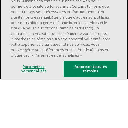
Nous utilisons des témoins sur notre site web pour
supervision.
permettre à ce site de fonctionner. Certains témoins que
nous utilisons sont nécessaires au fonctionnement du
Avoir une grande disponibilité (quarts de
site (témoins essentiels) tandis que d’autres sont utilisés
travail le jour, le soir, la fin de semaine).
pour nous aider à gérer et à améliorer les services et le
Être capable d'organiser efficacement son
site que nous vous offrons (témoins facultatifs). En
cliquant sur « Accepter tous les témoins » vous acceptez
temps et de gérer ses priorités.
le stockage de témoins sur votre appareil pour améliorer
Excellentes compétences en matière de
votre expérience d'utilisateur et nos services. Vous
communication et de relations
pouvez gérer vos préférences en matière de témoins en
cliquant sur « Paramètres personalisés ».
interpersonnelles.
Avoir du leadership et un bon esprit
Paramètres
Autoriser tous les
d'équipe.
personnalisés
témoins
Capacité à effectuer plusieurs tâches à la
fois, à établir des priorités et à travailler
dans un environnement dynamique, rapide,
et à fort volume.
Être axé sur le service à la clientèle.
L'intelligence artificielle est utilisée
uniquement comme outil d'évaluation pour