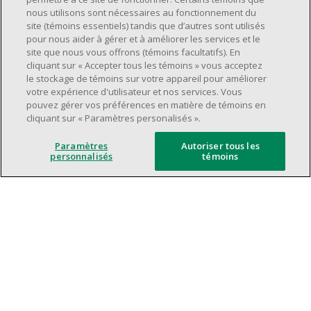
Avoir une grande disponibilité (quarts de
nous utilisons sont nécessaires au fonctionnement du
travail le jour, le soir, la fin de semaine).
site (témoins essentiels) tandis que d’autres sont utilisés
pour nous aider à gérer et à améliorer les services et le
Être capable d'organiser efficacement son
site que nous vous offrons (témoins facultatifs). En
temps et de gérer ses priorités.
cliquant sur « Accepter tous les témoins » vous acceptez
Excellentes compétences en matière de
le stockage de témoins sur votre appareil pour améliorer
votre expérience d'utilisateur et nos services. Vous
communication et de relations
pouvez gérer vos préférences en matière de témoins en
interpersonnelles.
cliquant sur « Paramètres personalisés ».
Avoir du leadership et un bon esprit
d'équipe.
Paramètres
Autoriser tous les
personnalisés
témoins
Capacité à effectuer plusieurs tâches à la
fois, à établir des priorités et à travailler
dans un environnement dynamique, rapide,
et à fort volume.
Être axé sur le service à la clientèle.
L'intelligence artificielle est utilisée
uniquement comme outil d'évaluation pour
soutenir le processus de recrutement. Elle ne