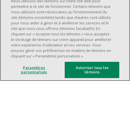
Nous utilisons des témoins sur notre site web pour
supervision.
permettre à ce site de fonctionner. Certains témoins que
nous utilisons sont nécessaires au fonctionnement du
Avoir une grande disponibilité (quarts de
site (témoins essentiels) tandis que d’autres sont utilisés
travail le jour, le soir, la fin de semaine).
pour nous aider à gérer et à améliorer les services et le
Être capable d'organiser efficacement son
site que nous vous offrons (témoins facultatifs). En
cliquant sur « Accepter tous les témoins » vous acceptez
temps et de gérer ses priorités.
le stockage de témoins sur votre appareil pour améliorer
Excellentes compétences en matière de
votre expérience d'utilisateur et nos services. Vous
communication et de relations
pouvez gérer vos préférences en matière de témoins en
cliquant sur « Paramètres personalisés ».
interpersonnelles.
Avoir du leadership et un bon esprit
Paramètres
Autoriser tous les
d'équipe.
personnalisés
témoins
Capacité à effectuer plusieurs tâches à la
fois, à établir des priorités et à travailler
dans un environnement dynamique, rapide,
et à fort volume.
Être axé sur le service à la clientèle.
L'intelligence artificielle est utilisée
uniquement comme outil d'évaluation pour