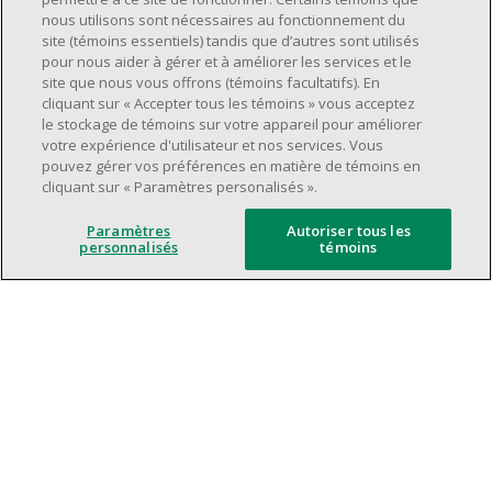
Avoir une grande disponibilité (quarts de
nous utilisons sont nécessaires au fonctionnement du
travail le jour, le soir, la fin de semaine).
site (témoins essentiels) tandis que d’autres sont utilisés
pour nous aider à gérer et à améliorer les services et le
Être capable d'organiser efficacement son
site que nous vous offrons (témoins facultatifs). En
temps et de gérer ses priorités.
cliquant sur « Accepter tous les témoins » vous acceptez
Excellentes compétences en matière de
le stockage de témoins sur votre appareil pour améliorer
votre expérience d'utilisateur et nos services. Vous
communication et de relations
pouvez gérer vos préférences en matière de témoins en
interpersonnelles.
cliquant sur « Paramètres personalisés ».
Avoir du leadership et un bon esprit
d'équipe.
Paramètres
Autoriser tous les
personnalisés
témoins
Capacité à effectuer plusieurs tâches à la
fois, à établir des priorités et à travailler
dans un environnement dynamique, rapide,
et à fort volume.
Être axé sur le service à la clientèle.
L'intelligence artificielle est utilisée
uniquement comme outil d'évaluation pour
soutenir le processus de recrutement. Elle ne