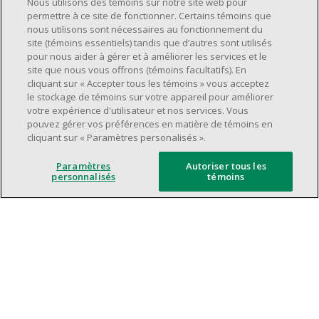
Nous utilisons des témoins sur notre site web pour
supervision.
permettre à ce site de fonctionner. Certains témoins que
nous utilisons sont nécessaires au fonctionnement du
Avoir une grande disponibilité (quarts de
site (témoins essentiels) tandis que d’autres sont utilisés
travail le jour, le soir, la fin de semaine).
pour nous aider à gérer et à améliorer les services et le
Être capable d'organiser efficacement son
site que nous vous offrons (témoins facultatifs). En
cliquant sur « Accepter tous les témoins » vous acceptez
temps et de gérer ses priorités.
le stockage de témoins sur votre appareil pour améliorer
Excellentes compétences en matière de
votre expérience d'utilisateur et nos services. Vous
communication et de relations
pouvez gérer vos préférences en matière de témoins en
cliquant sur « Paramètres personalisés ».
interpersonnelles.
Avoir du leadership et un bon esprit
Paramètres
Autoriser tous les
d'équipe.
personnalisés
témoins
Capacité à effectuer plusieurs tâches à la
fois, à établir des priorités et à travailler
dans un environnement dynamique, rapide,
et à fort volume.
Être axé sur le service à la clientèle.
L'intelligence artificielle est utilisée
uniquement comme outil d'évaluation pour