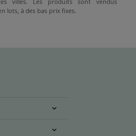
es villes. Les produits sont vendus
 lots, à des bas prix fixes.
plein (25
r semaine),