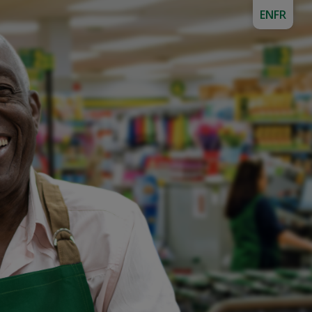
EN
FR