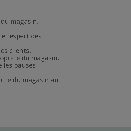
l du magasin.
le respect des
es clients.
propreté du magasin.
e les pauses
meture du magasin au