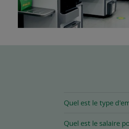
Quel est le type d'e
Le poste d’assistant(e)
Quel est le salaire p
heures et plus par sema