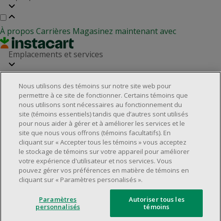
À propos
Carrières
Magasinez maintenant avec
Emplacements et services
Nous utilisons des témoins sur notre site web pour
Localisateur de magasins
Relation avec les investisseurs
permettre à ce site de fonctionner. Certains témoins que
Partenaires immobiliers
nous utilisons sont nécessaires au fonctionnement du
Service à la clientèle
site (témoins essentiels) tandis que d’autres sont utilisés
pour nous aider à gérer et à améliorer les services et le
site que nous vous offrons (témoins facultatifs). En
cliquant sur « Accepter tous les témoins » vous acceptez
Foire aux questions
Rappels de produits
Nous joindre
le stockage de témoins sur votre appareil pour améliorer
Gestion des témoins
votre expérience d'utilisateur et nos services. Vous
pouvez gérer vos préférences en matière de témoins en
©2025 Dollarama Inc. Tous droits réservés.
cliquant sur « Paramètres personalisés ».
Aspects juridiques
Politique d'accessibilité
Paramètres
Autoriser tous les
personnalisés
témoins