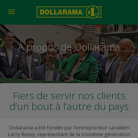
Toggle
navigation
À propos de Dollarama
Fiers de servir nos clients
d’un bout à l’autre du pays
Dollarama a été fondée par l’entrepreneur canadien
Larry Rossy, représentant de la troisième génération