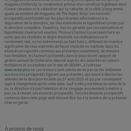
magasins Dollarcity, la construction prévue d’un carrefour logistique dans
l’Ouest canadien et le calendrier qui s’y rattache, et la cible à long terme
quant au nombre de magasins de The Reject Shop. Les énoncés
prospectifs sont fondés sur les plus récentes informations à la
disposition de la direction, sur des estimations et hypothèses prises par
la direction considère. Toutefois, rien ne garantit que ces estimations et
hypothèses s’avéreront exactes. Plusieurs facteurs pourraient faire en
sorte que les résultats, le degré d’activité, les réalisations ou le
rendement réel, ou les événements ou faits futurs, diffèrent de manière
significative de ceux exprimés de façon implicite ou explicite dans les
énoncés prospectifs contenus aux présentes notamment, de manière
non limitative, les facteurs présentés dans le plus récent rapport de
gestion annuel de Dollarama déposé auprès des autorités en valeurs
mobilières et accessibles sur le site de SEDAR+, à l’adresse
www.sedarplus.ca
. Les lecteurs sont avertis de ne pas se fier indûment
aux énoncés prospectifs figurant aux présentes, qui visent à décrire les
attentes de la direction en date du 27 août 2025 et qui par conséquent
sujet à changement après cette date. Sauf si elle y est tenue en vertu de la
loi, la direction n’a pas l’intention et ne s’engage aucunement à mettre à
jour ou à réviser ces énoncés prospectifs. Tous les énoncés prospectifs
contenus dans cette page web doivent être lus à la lumière de la présente
mise en garde.
À propos de nous