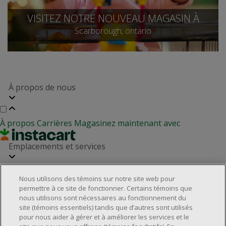
VISITEZ NOTRE NOUVEAU MAGASIN À
Scarborough, ontario
À propos de nous
À propos
Carrières
Magasinez maintenant avec
Emplacements et services
Nous utilisons des témoins sur notre site web pour
Localisateur de magasins
Relation avec les investisseurs
permettre à ce site de fonctionner. Certains témoins que
Partenaires immobiliers
nous utilisons sont nécessaires au fonctionnement du
Service à la clientèle
site (témoins essentiels) tandis que d’autres sont utilisés
pour nous aider à gérer et à améliorer les services et le