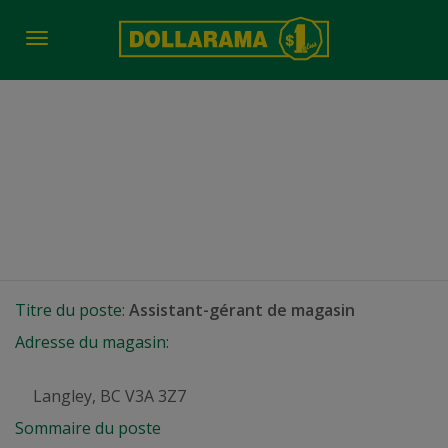
Toggle
navigation
Assistant-gérant de
magasin
Langley, BC
Titre du poste:
Assistant-gérant de magasin
Adresse du magasin:
Langley, BC V3A 3Z7
Sommaire du poste