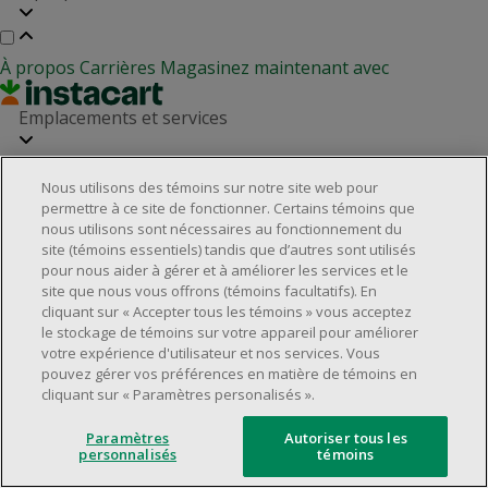
À propos
Carrières
Magasinez maintenant avec
Emplacements et services
Nous utilisons des témoins sur notre site web pour
Localisateur de magasins
Relation avec les investisseurs
permettre à ce site de fonctionner. Certains témoins que
Partenaires immobiliers
nous utilisons sont nécessaires au fonctionnement du
Service à la clientèle
site (témoins essentiels) tandis que d’autres sont utilisés
pour nous aider à gérer et à améliorer les services et le
site que nous vous offrons (témoins facultatifs). En
cliquant sur « Accepter tous les témoins » vous acceptez
Foire aux questions
Rappels de produits
Nous joindre
le stockage de témoins sur votre appareil pour améliorer
Gestion des témoins
votre expérience d'utilisateur et nos services. Vous
pouvez gérer vos préférences en matière de témoins en
©2025 Dollarama Inc. Tous droits réservés.
cliquant sur « Paramètres personalisés ».
Aspects juridiques
Politique d'accessibilité
Paramètres
Autoriser tous les
personnalisés
témoins