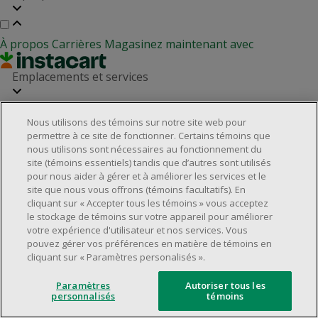
À propos
Carrières
Magasinez maintenant avec
Emplacements et services
Nous utilisons des témoins sur notre site web pour
Localisateur de magasins
Relation avec les investisseurs
permettre à ce site de fonctionner. Certains témoins que
Partenaires immobiliers
nous utilisons sont nécessaires au fonctionnement du
Service à la clientèle
site (témoins essentiels) tandis que d’autres sont utilisés
pour nous aider à gérer et à améliorer les services et le
site que nous vous offrons (témoins facultatifs). En
cliquant sur « Accepter tous les témoins » vous acceptez
Foire aux questions
Rappels de produits
Nous joindre
le stockage de témoins sur votre appareil pour améliorer
Gestion des témoins
votre expérience d'utilisateur et nos services. Vous
pouvez gérer vos préférences en matière de témoins en
©2025 Dollarama Inc. Tous droits réservés.
cliquant sur « Paramètres personalisés ».
Aspects juridiques
Politique d'accessibilité
Paramètres
Autoriser tous les
personnalisés
témoins