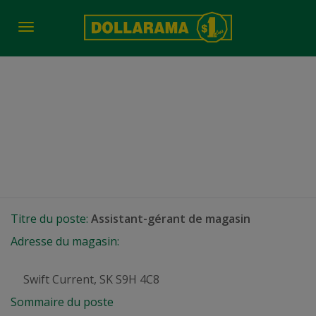
Toggle
navigation
Assistant-gérant de
magasin
Swift Current, SK
Titre du poste:
Assistant-gérant de magasin
Adresse du magasin:
Swift Current, SK S9H 4C8
Sommaire du poste