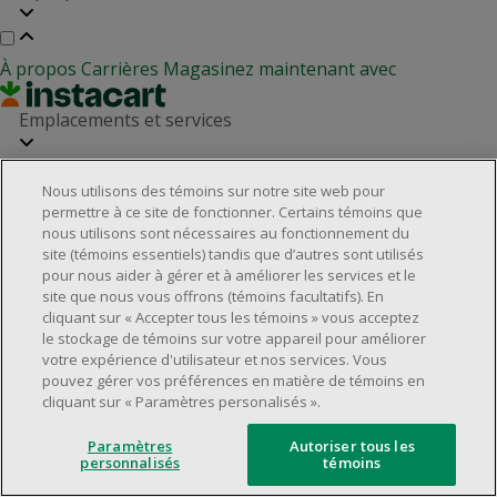
À propos
Carrières
Magasinez maintenant avec
Emplacements et services
Nous utilisons des témoins sur notre site web pour
Localisateur de magasins
Relation avec les investisseurs
permettre à ce site de fonctionner. Certains témoins que
Partenaires immobiliers
nous utilisons sont nécessaires au fonctionnement du
Service à la clientèle
site (témoins essentiels) tandis que d’autres sont utilisés
pour nous aider à gérer et à améliorer les services et le
site que nous vous offrons (témoins facultatifs). En
cliquant sur « Accepter tous les témoins » vous acceptez
Foire aux questions
Rappels de produits
Nous joindre
le stockage de témoins sur votre appareil pour améliorer
Gestion des témoins
votre expérience d'utilisateur et nos services. Vous
pouvez gérer vos préférences en matière de témoins en
©2025 Dollarama Inc. Tous droits réservés.
cliquant sur « Paramètres personalisés ».
Aspects juridiques
Politique d'accessibilité
Paramètres
Autoriser tous les
personnalisés
témoins