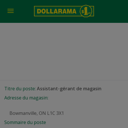
Toggle
navigation
Assistant-gérant de
magasin
Bowmanville, ON
Titre du poste:
Assistant-gérant de magasin
Adresse du magasin:
Bowmanville, ON L1C 3X1
Sommaire du poste