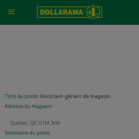
Toggle
navigation
Assistant-gérant de
magasin
Québec, QC
Titre du poste:
Assistant-gérant de magasin
Adresse du magasin:
Québec, QC G1M 3H6
Sommaire du poste