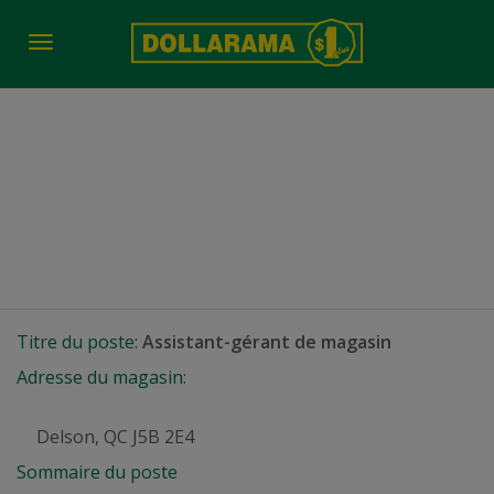
Toggle
navigation
Assistant-gérant de
magasin
Delson, QC
Titre du poste:
Assistant-gérant de magasin
Adresse du magasin:
Delson, QC J5B 2E4
Sommaire du poste