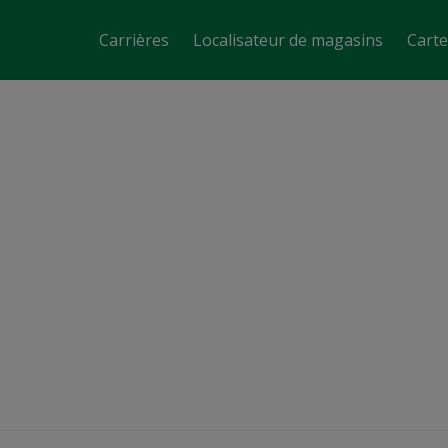
Carrières
Localisateur de magasins
Cart
Assistant-gérant de magasin
Calgary, AB