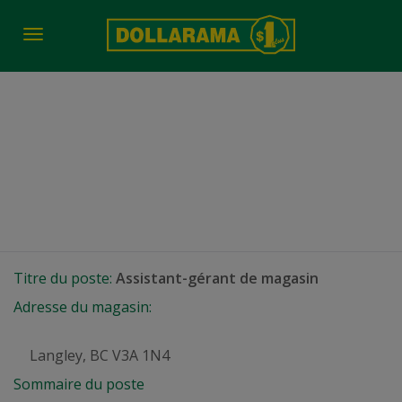
Toggle
navigation
Assistant-gérant de
magasin
Langley, BC
Titre du poste:
Assistant-gérant de magasin
Adresse du magasin:
Langley, BC V3A 1N4
Sommaire du poste