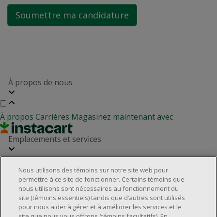
À propos de nous
À propos
Carrières
Magasinez maintenant avec
Emplacements et services
Nous utilisons des témoins sur notre site web pour
Localisateur de magasins
Relation avec les investisseurs
permettre à ce site de fonctionner. Certains témoins que
Partenaires immobiliers
nous utilisons sont nécessaires au fonctionnement du
Service à la clientèle
site (témoins essentiels) tandis que d’autres sont utilisés
pour nous aider à gérer et à améliorer les services et le
site que nous vous offrons (témoins facultatifs). En